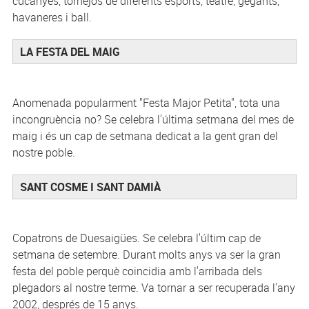
cucanyes, tornejos de diferents esports, teatre, gegants,
havaneres i ball.
LA FESTA DEL MAIG
Anomenada popularment "Festa Major Petita", tota una
incongruència no? Se celebra l'última setmana del mes de
maig i és un cap de setmana dedicat a la gent gran del
nostre poble.
SANT COSME I SANT DAMIÀ
Copatrons de Duesaigües. Se celebra l'últim cap de
setmana de setembre. Durant molts anys va ser la gran
festa del poble perquè coincidia amb l'arribada dels
plegadors al nostre terme. Va tornar a ser recuperada l'any
2002, després de 15 anys.