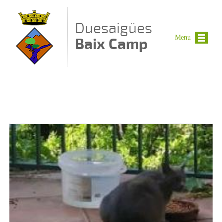
Vés al contingut
Duesaigües
Menu
Baix Camp