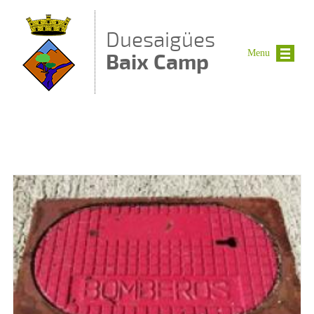
Vés al contingut
Duesaigües
Menu
Baix Camp