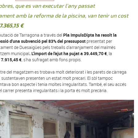
obres, que es van executar l'any passat
ament amb la reforma de la piscina, van tenir un cost
7.365,15 €
putació de Tarragona a través del
Pla ImpulsDipta ha resolt la
ssió d'una subvenció pel 83% del pressupost
presentat per
ntament de Duesaigües pels treballs d'arranjament del malmès
tzem municipal
. L'import de l'ajut ha pujat a 39.449,70 €
, la
7.915,45 €
, s'ha sufragat amb fons propis.
stre del magatzem es trobava molt deteriorat i les parets de càrrega
l sustentaven presenten un estat molt precari. El sòl tampoc
ntava bon aspecte i tenia moltes irregularitats. També, el seu accés
l carrer presenta irregularitats i la porta és molt precària.