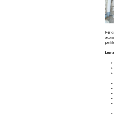
Per g
acons
perfi
Les t