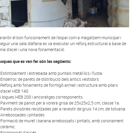
arantir el bon funcionament de l'espai com a magatzem municipal i
eguir una sala diàfana es va executar un reforç estructural a base de
leria d’acer i una nova fonamentació.
asques que es van fer són les següents:
Estintolament i estrebada amb puntals metàl·lics i fusta.
Enderroc de parets de distribució dels antics vestidors
Reforç amb fonaments de formigó armat i estructura amb pilars
d’acer HEB 140
i bigues HEB 200 i ancoratges corresponents.
Paviment de panot per a vorera grisa de 25x25x2,5 cm, classe 1a.
Parets divisòries recolzades per a revestir de gruix 14 cm, de totxana.
Arrebossades i pintades
Formació de muret i barana arrebossats i pintats, amb coronament
ceràmic.
Formigonat d’accés.