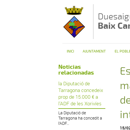
Vés al contingut
Duesaig
Baix C
INICI
AJUNTAMENT
EL POBL
Noticias
Es
relacionadas
m
la Diputació de
Tarragona concedeix
prop de 15.000 € a
de
l’ADF de les Xorivíes
in
La Diputació de
Tarragona ha concedit a
l’ADF...
15/0