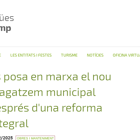
ües
amp
E
LES ENTITATS I FESTES
TURISME
NOTÍCIES
OFICINA VIRTU
 posa en marxa el nou
agatzem municipal
sprés d'una reforma
tegral
2/2025
OBRES I MANTENIMENT