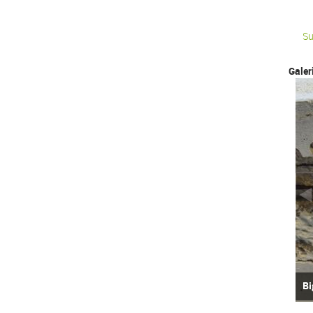
Su
Galer
Bi