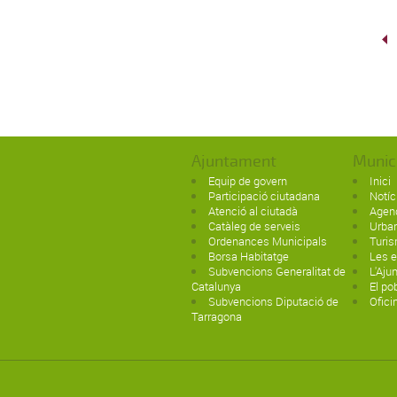
Ajuntament
Munic
Equip de govern
Inici
Participació ciutadana
Notíc
Atenció al ciutadà
Agen
Catàleg de serveis
Urba
Ordenances Municipals
Turi
Borsa Habitatge
Les e
Subvencions Generalitat de
L'Aju
Catalunya
El po
Subvencions Diputació de
Ofici
Tarragona