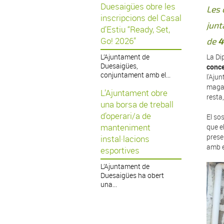
Duesaigües obre les
Les 
inscripcions del Casal
junt
d’Estiu “Ready, Set,
Go! 2026”
4
de
L’Ajuntament de
La Di
Duesaigües,
conce
conjuntament amb el...
l'Aju
maga
L’Ajuntament obre
resta,
una borsa de treball
d’operari/a de
El so
manteniment
que e
prese
instal·lacions
amb e
esportives
L’Ajuntament de
Duesaigües ha obert
una...