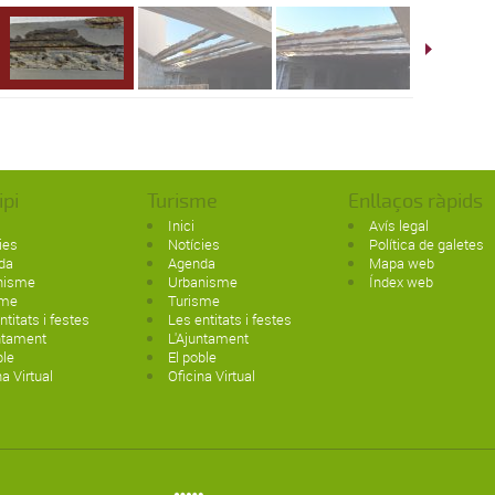
ipi
Turisme
Enllaços ràpids
Inici
Avís legal
ies
Notícies
Política de galetes
da
Agenda
Mapa web
nisme
Urbanisme
Índex web
sme
Turisme
ntitats i festes
Les entitats i festes
ntament
L'Ajuntament
ble
El poble
na Virtual
Oficina Virtual