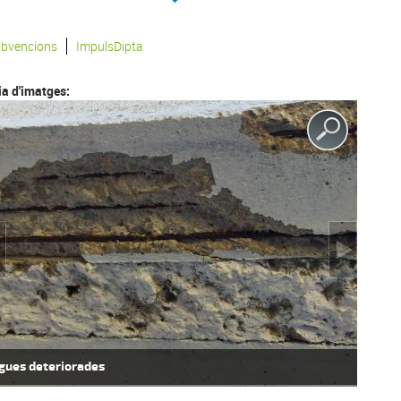
bvencions
ImpulsDipta
ia d'imatges:
gues deteriorades