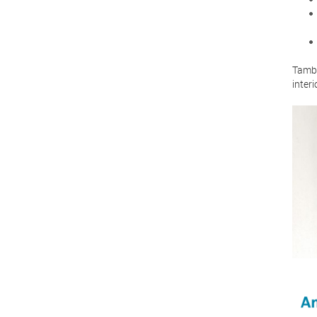
També
interi