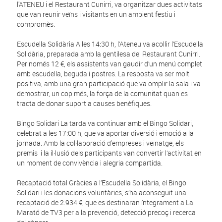
l'ATENEU i el Restaurant Cunirri, va organitzar dues activitats
que van reunir veïns i visitants en un ambient festiu i
compromès.
Escudella Solidària A les 14:30 h, l’Ateneu va acollir l’Escudella
Solidària, preparada amb la gentilesa del Restaurant Cunirri.
Per només 12 €, els assistents van gaudir d’un menú complet
amb escudella, beguda i postres. La resposta va ser molt
positiva, amb una gran participació que va omplir la sala i va
demostrar, un cop més, la força de la comunitat quan es
tracta de donar suport a causes benèfiques.
Bingo Solidari La tarda va continuar amb el Bingo Solidari,
celebrat a les 17:00 h, que va aportar diversió i emoció a la
jornada. Amb la col·laboració d'empreses i veïnatge, els
premis i la il·lusió dels participants van convertir l’activitat en
un moment de convivència i alegria compartida.
Recaptació total Gràcies a l’Escudella Solidària, el Bingo
Solidari i les donacions voluntàries, s’ha aconseguit una
recaptació de 2.934 €, que es destinaran íntegrament a La
Marató de TV3 per a la prevenció, detecció precoç i recerca